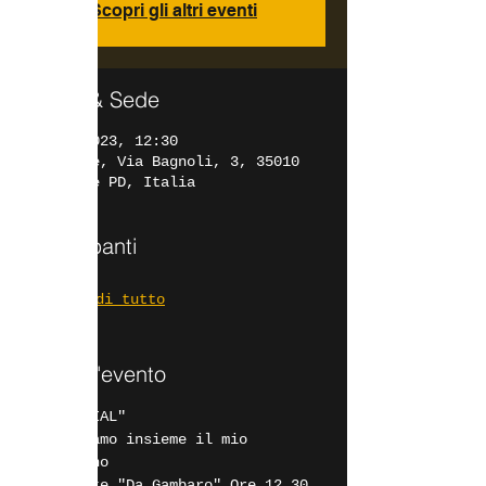
Scopri gli altri eventi
Orario & Sede
07 mag 2023, 12:30
Cadoneghe, Via Bagnoli, 3, 35010
Cadoneghe PD, Italia
Partecipanti
Vedi tutto
Info sull'evento
"50 SPECIAL"

Festeggiamo insieme il mio 
compleanno

Ristorante "Da Gambaro" Ore 12.30 